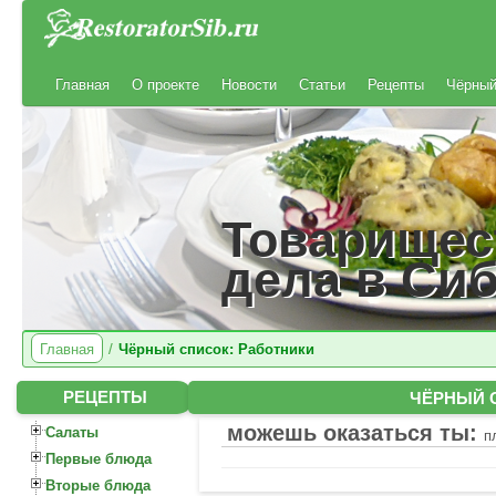
Главная
О проекте
Новости
Статьи
Рецепты
Чёрный
Товарищес
дела в Си
Главная
/
Чёрный список: Работники
ЧЁРНЫЙ 
РЕЦЕПТЫ
можешь оказаться ты:
Салаты
п
Первые блюда
Вторые блюда