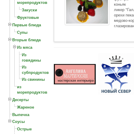
морепродуктов
коньяк
ликер "Гал
Закуски
орехи пека
Фруктовые
медово-ко
Первые блюда
глазирова
Супы
Вторые блюда
Из мяса
Из
говядины
Из
субпродуктов
Из свинины
из
морепродуктов
Десерты
Жареное
Выпечка
Соусы
Острые