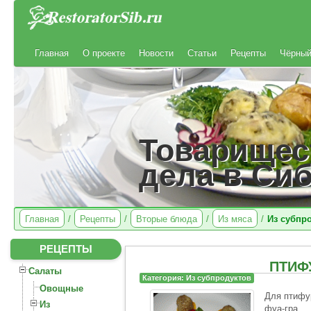
Главная
О проекте
Новости
Статьи
Рецепты
Чёрный
Товарищес
дела в Си
Главная
/
Рецепты
/
Вторые блюда
/
Из мяса
/
Из субпр
РЕЦЕПТЫ
ПТИФ
Салаты
Категория: Из субпродуктов
Овощные
Для птифур
Из
фуа-гра