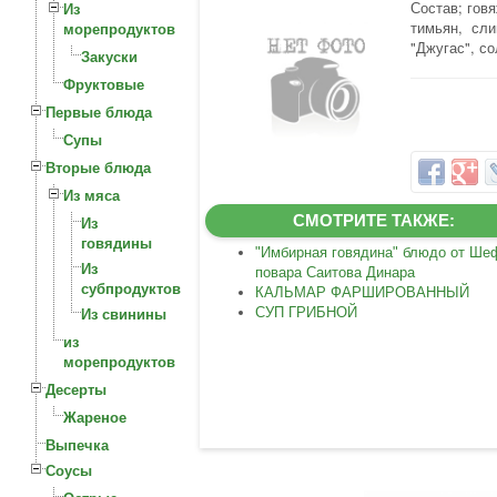
Состав; говя
Из
тимьян, слив
морепродуктов
"Джугас", с
Закуски
Фруктовые
Первые блюда
Супы
Вторые блюда
Из мяса
СМОТРИТЕ ТАКЖЕ:
Из
говядины
"Имбирная говядина" блюдо от Ше
Из
повара Саитова Динара
субпродуктов
КАЛЬМАР ФАРШИРОВАННЫЙ
СУП ГРИБНОЙ
Из свинины
из
морепродуктов
Десерты
Жареное
Выпечка
Соусы