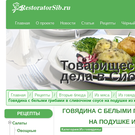
Главная
О проекте
Новости
Статьи
Рецепты
Чёрный
Товарищес
дела в Си
Главная
/
Рецепты
/
Вторые блюда
/
Из мяса
/
Из говя
Говядина с белыми грибами в сливочном соусе на подушке из 
ГОВЯДИНА С БЕЛЫМИ 
РЕЦЕПТЫ
НА ПОДУШКЕ 
Салаты
Категория:Из говядины
Овощные