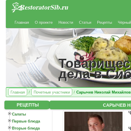
Главная
О проекте
Новости
Статьи
Рецепты
Чёрный
Товарищес
дела в Си
Главная
/
Почетные участники
/
Сарычев Николай Михайлов
САРЫЧЕВ Н
РЕЦЕПТЫ
Ч
Салаты
Первые блюда
Вторые блюда
Ч